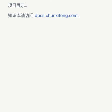
项目展示。
知识库请访问
docs.chunxitong.com
。